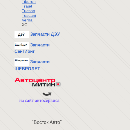
Tiburon
Trajet
Tucson
Tuscani
Verna
XG
Запчасти ДЭУ
Запчасти
СангЙонг
Запчасти
ШЕВРОЛЕТ
"Восток Авто"