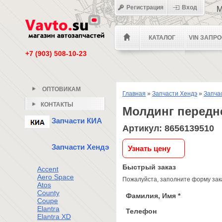
Регистрация
Вход
М
КАТАЛОГ
VIN ЗАПР
+7 (903) 508-10-23
ОПТОВИКАМ
Главная
»
Запчасти Хендэ
»
Запча
КОНТАКТЫ
Молдинг передн
Запчасти КИА
Артикул: 8656139510
Запчасти Хендэ
Узнать цену
Быстрый заказ
Accent
Aero Space
Пожалуйста, заполните форму зака
Atos
County
Фамилия, Имя *
Coupe
Elantra
Телефон
Elantra XD