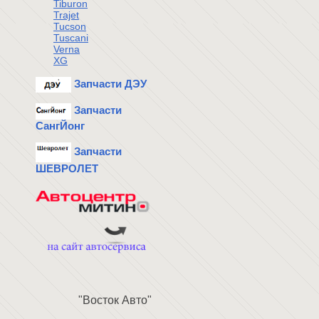
Tiburon
Trajet
Tucson
Tuscani
Verna
XG
Запчасти ДЭУ
Запчасти
СангЙонг
Запчасти
ШЕВРОЛЕТ
"Восток Авто"