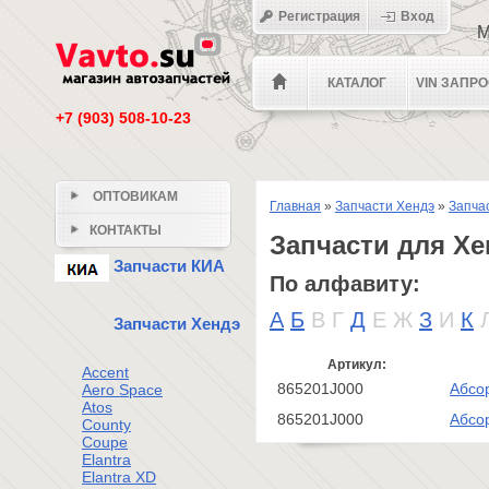
Регистрация
Вход
М
КАТАЛОГ
VIN ЗАПР
+7 (903) 508-10-23
ОПТОВИКАМ
Главная
»
Запчасти Хендэ
»
Запчас
КОНТАКТЫ
Запчасти для Хе
Запчасти КИА
По алфавиту:
А
Б
В
Г
Д
Е
Ж
З
И
К
Запчасти Хендэ
Артикул:
Accent
865201J000
Абсо
Aero Space
Atos
865201J000
Абсо
County
Coupe
Elantra
Elantra XD