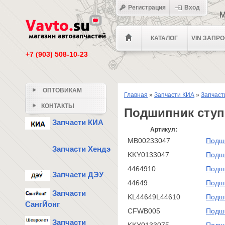
Регистрация
Вход
М
КАТАЛОГ
VIN ЗАПР
+7 (903) 508-10-23
ОПТОВИКАМ
Главная
»
Запчасти КИА
»
Запчаст
КОНТАКТЫ
Подшипник ступ
Запчасти КИА
Артикул:
MB00233047
Подши
Запчасти Хендэ
KKY0133047
Подши
4464910
Подши
Запчасти ДЭУ
44649
Подши
Запчасти
KL44649L44610
Подши
СангЙонг
CFWB005
Подши
Запчасти