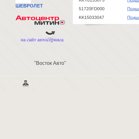
KKY0133075
Подши
ШЕВРОЛЕТ
51720FD000
Подши
KK15033047
Подши
"Восток Авто"