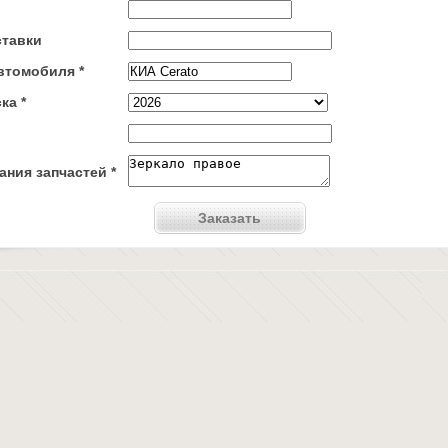
ставки
втомобиля *
ка *
ния запчастей *
Заказать