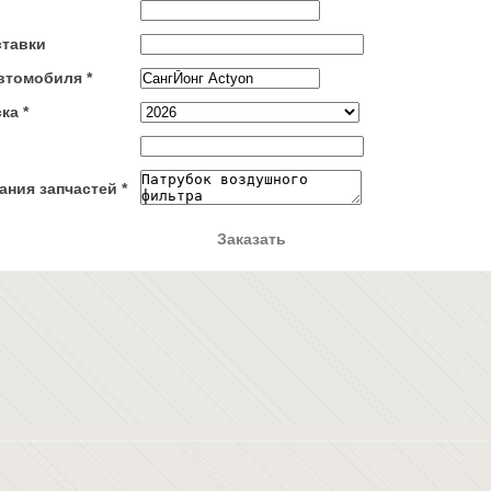
ставки
втомобиля *
ка *
ния запчастей *
Заказать