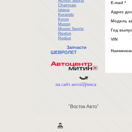
Actyon Sports
E-mail *
Chairman
Istana
Адрес до
Korando
Kyron
Модель а
Musso
Musso Sports
Год выпус
Rexton
Rodius
VIN
Запчасти
Наименова
ШЕВРОЛЕТ
"Восток Авто"