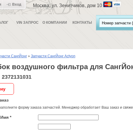
я
Вход
Москва, ул. Зенитчиков, дом 10
АЛОГ
VIN ЗАПРОС
О КОМПАНИИ
КОНТАКТЫ
части СангЙонг
»
Запчасти СангЙонг Actyon
бок воздушного фильтра для СангЙон
 2372131031
ену
аказ
заполните форму заказа запчастей. Менеджер обработает Ваш заказ и свяжет
Имя *