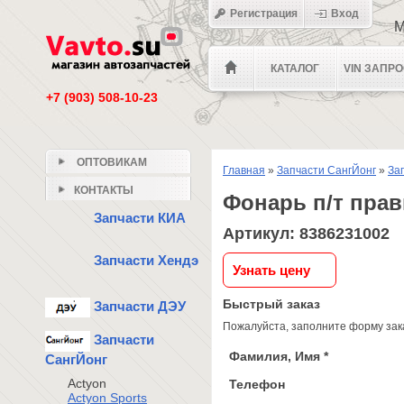
Регистрация
Вход
М
КАТАЛОГ
VIN ЗАПР
+7 (903) 508-10-23
ОПТОВИКАМ
Главная
»
Запчасти СангЙонг
»
За
КОНТАКТЫ
Фонарь п/т прав
Запчасти КИА
Артикул: 8386231002
Запчасти Хендэ
Узнать цену
Быстрый заказ
Запчасти ДЭУ
Пожалуйста, заполните форму зака
Запчасти
Фамилия, Имя *
СангЙонг
Actyon
Телефон
Actyon Sports