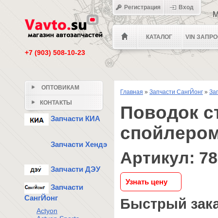
Регистрация
Вход
М
КАТАЛОГ
VIN ЗАПР
+7 (903) 508-10-23
ОПТОВИКАМ
Главная
»
Запчасти СангЙонг
»
За
КОНТАКТЫ
Поводок с
Запчасти КИА
спойлером
Запчасти Хендэ
Артикул: 7
Запчасти ДЭУ
Узнать цену
Запчасти
СангЙонг
Быстрый зак
Actyon