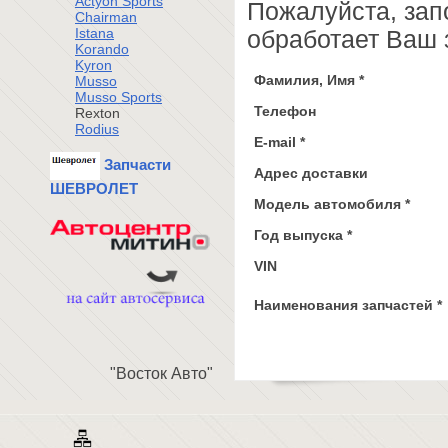
Actyon Sports
Пожалуйста, зап
Chairman
Istana
обработает Ваш з
Korando
Kyron
Фамилия, Имя *
Musso
Musso Sports
Телефон
Rexton
Rodius
E-mail *
Запчасти
Адрес доставки
ШЕВРОЛЕТ
Модель автомобиля *
Год выпуска *
VIN
Наименования запчастей *
"Восток Авто"